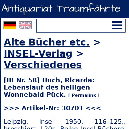
Alte Bücher etc.
>
INSEL-Verlag
>
Verschiedenes
[IB Nr. 58] Huch, Ricarda:
Lebenslauf des heiligen
Wonnebald Pück.
[
Permalink
]
>>> Artikel-Nr: 30701 <<<
Leipzig, Insel 1950, 116–125.,
broschiert, J-20c, Reihe Insel-Bücherei