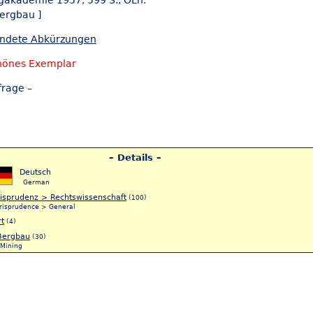
rgakademie 1957, 599 S., OLn.
Bergbau ]
endete Abkürzungen
hönes Exemplar
frage –
– Details –
Deutsch
German
risprudenz > Rechtswissenschaft
(100)
urisprudence > General
t
(4)
Bergbau
(30)
Mining