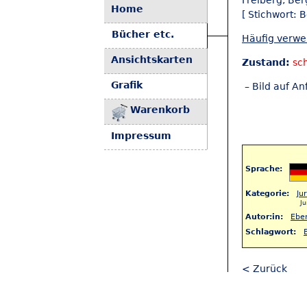
Freiberg, Be
Home
[ Stichwort: 
Bücher etc.
Häufig verw
Ansichtskarten
Zustand:
sc
Grafik
– Bild auf An
Warenkorb
Impressum
Sprache:
Kategorie:
Ju
J
Autor:in:
Eber
Schlagwort:
< Zurück