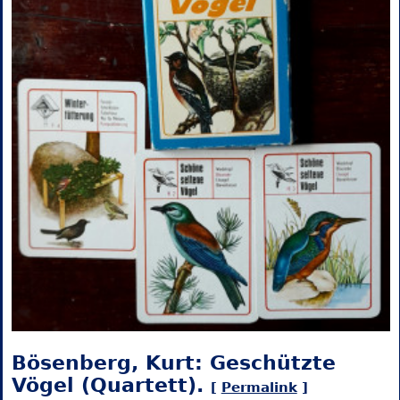
Bösenberg, Kurt: Geschützte
Vögel (Quartett).
[
Permalink
]