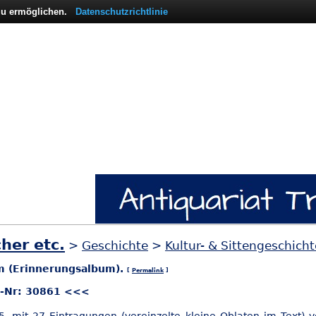
 zu ermöglichen.
Datenschutzrichtlinie
her etc.
>
Geschichte
>
Kultur- & Sittengeschicht
m (Erinnerungsalbum).
[
Permalink
]
l-Nr: 30861 <<<