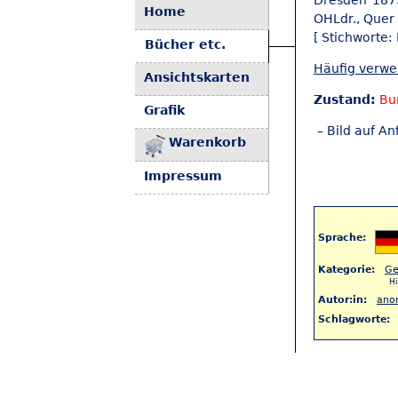
Dresden 1875
Home
OHLdr., Quer 
[ Stichworte:
Bücher etc.
Häufig verw
Ansichtskarten
Zustand:
Bu
Grafik
– Bild auf An
Warenkorb
Impressum
Sprache:
Kategorie:
Ge
Hi
Autor:in:
ano
Schlagworte:
< Zurück