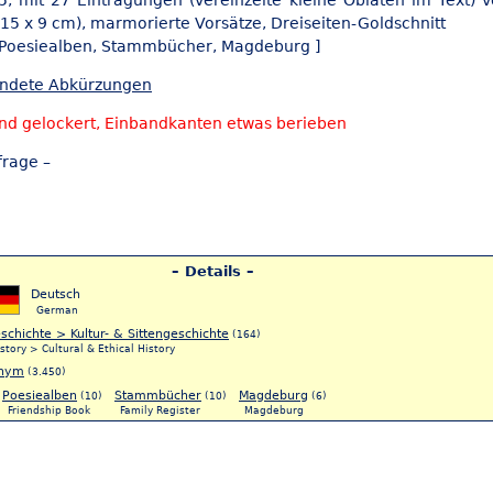
, mit 27 Eintragungen (vereinzelte kleine Oblaten im Text)
15 x 9 cm), marmorierte Vorsätze, Dreiseiten-Goldschnitt
 Poesiealben,
Stammbücher,
Magdeburg ]
endete Abkürzungen
nd gelockert, Einbandkanten etwas berieben
frage –
– Details –
Deutsch
German
schichte > Kultur- & Sittengeschichte
(164)
story > Cultural & Ethical History
nym
(3.450)
Poesiealben
Stammbücher
Magdeburg
(10)
(10)
(6)
Friendship Book
Family Register
Magdeburg