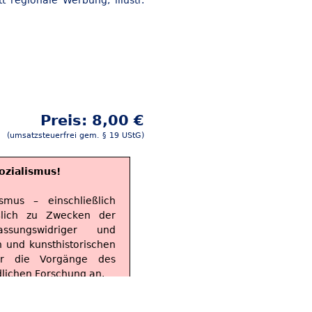
t regionale Werbung, illustr.
Preis: 8,00 €
(umsatzsteuerfrei gem. § 19 UStG)
ozialismus!
smus – einschließlich
ßlich zu Zwecken der
ssungswidriger und
n und kunsthistorischen
ber die Vorgänge des
dlichen Forschung an.
hn nur für historisch-