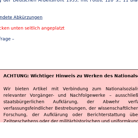
g der Deutschen Arbeitsfront 1935, mit Fotos, 120 S., 11 Blat
endete Abkürzungen
cken unten seitlich angeplatzt
frage –
ACHTUNG: Wichtiger Hinweis zu Werken des Nationals
Wir bieten Artikel mit Verbindung zum Nationalsoziali
relevanter Vorgänger- und Nachfolgewerke – ausschlie
staatsbürgerlichen Aufklärung, der Abwehr verfa
verfassungsfeindlicher Bestrebungen, der wissenschaftliche
Forschung, der Aufklärung oder Berichterstattung ü
Zeitgeschehens oder der militärhistorischen und uniformkun
Mit Bestellung dieses Artikels verpflichten Sie sich, i