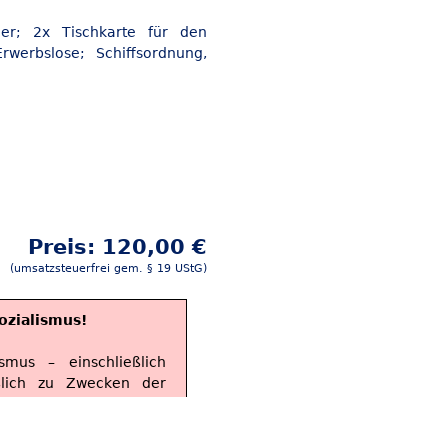
er; 2x Tischkarte für den
werbslose; Schiffsordnung,
Preis: 120,00 €
(umsatzsteuerfrei gem. § 19 UStG)
ozialismus!
smus – einschließlich
ßlich zu Zwecken der
ssungswidriger und
n und kunsthistorischen
ber die Vorgänge des