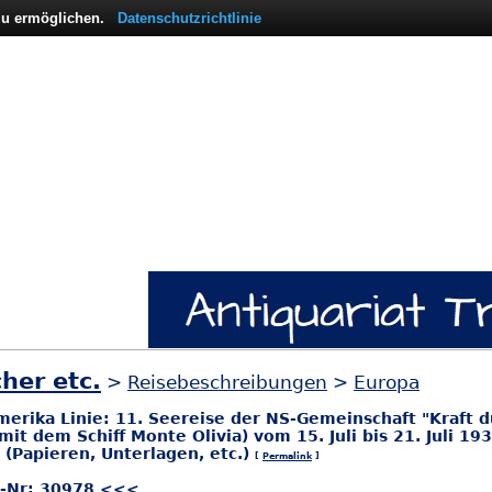
 zu ermöglichen.
Datenschutzrichtlinie
her etc.
>
Reisebeschreibungen
>
Europa
rika Linie: 11. Seereise der NS-Gemeinschaft "Kraft d
it dem Schiff Monte Olivia) vom 15. Juli bis 21. Juli 19
n (Papieren, Unterlagen, etc.)
[
Permalink
]
l-Nr: 30978 <<<