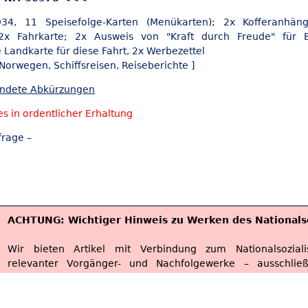
4, 11 Speisefolge-Karten (Menükarten); 2x Kofferanhäng
 2x Fahrkarte; 2x Ausweis von "Kraft durch Freude" für Er
Landkarte für diese Fahrt, 2x Werbezettel
: Norwegen,
Schiffsreisen,
Reiseberichte ]
endete Abkürzungen
es in ordentlicher Erhaltung
frage –
ACHTUNG: Wichtiger Hinweis zu Werken des Nationals
Wir bieten Artikel mit Verbindung zum Nationalsoziali
relevanter Vorgänger- und Nachfolgewerke – ausschlie
staatsbürgerlichen Aufklärung, der Abwehr verfa
verfassungsfeindlicher Bestrebungen, der wissenschaftliche
Forschung, der Aufklärung oder Berichterstattung ü