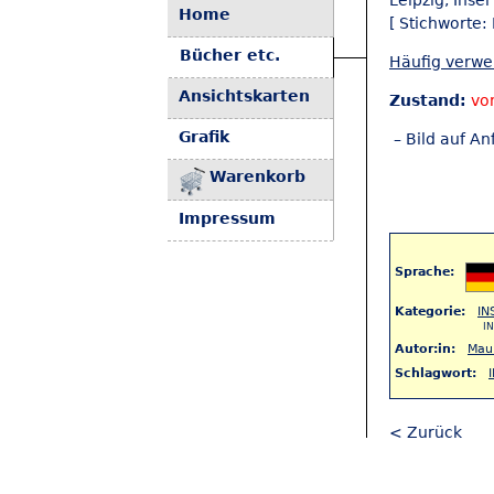
Leipzig, Inse
Home
[ Stichworte: 
Bücher etc.
Häufig verw
Ansichtskarten
Zustand:
vo
Grafik
– Bild auf An
Warenkorb
Impressum
Sprache:
Kategorie:
IN
IN
Autor:in:
Mau
Schlagwort:
< Zurück