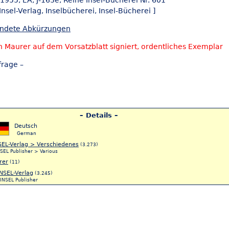
l 1955, EA, J-163e, Reihe Insel-Bücherei Nr. 601
Insel-Verlag,
Inselbücherei,
Insel-Bücherei ]
endete Abkürzungen
n Maurer auf dem Vorsatzblatt signiert, ordentliches Exemplar
frage –
– Details –
Deutsch
German
SEL-Verlag > Verschiedenes
(3.273)
SEL Publisher > Various
rer
(11)
INSEL-Verlag
(3.245)
INSEL Publisher