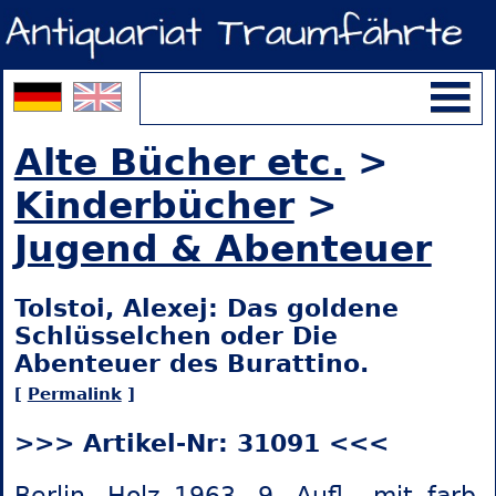
Alte Bücher etc.
>
Kinderbücher
>
Jugend & Abenteuer
Tolstoi, Alexej: Das goldene
Schlüsselchen oder Die
Abenteuer des Burattino.
[
Permalink
]
>>> Artikel-Nr: 31091 <<<
Berlin, Holz 1963, 9. Aufl., mit farb.