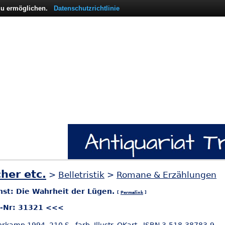
 zu ermöglichen.
Datenschutzrichtlinie
her etc.
>
Belletristik
>
Romane & Erzählungen
rnst: Die Wahrheit der Lügen.
[
Permalink
]
l-Nr: 31321 <<<