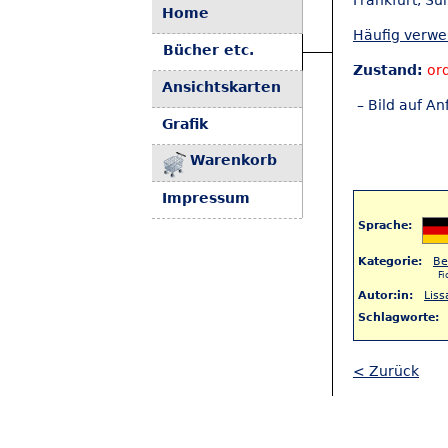
Frankfurt, Su
Home
Häufig verw
Bücher etc.
Zustand:
or
Ansichtskarten
– Bild auf An
Grafik
Warenkorb
Impressum
Sprache:
Kategorie:
Be
Fi
Autor:in:
Liss
Schlagworte:
< Zurück