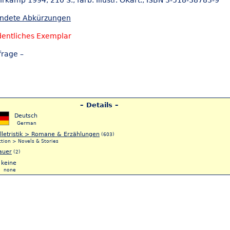
hrkamp 1994, 210 S., farb. Illustr. OKart., ISBN 3-518-38783-9
endete Abkürzungen
dentliches Exemplar
frage –
– Details –
Deutsch
German
lletristik > Romane & Erzählungen
(603)
ction > Novels & Stories
auer
(2)
keine
none