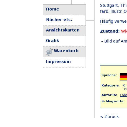
Stuttgart, Th
Home
farb. Illustr. 
Bücher etc.
Häufig verw
Ansichtskarten
Zustand:
Wi
Grafik
– Bild auf An
Warenkorb
Impressum
Sprache:
Kategorie:
Ki
C
Autor:in:
Lob
Schlagworte:
< Zurück