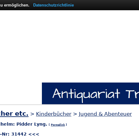
 zu ermöglichen.
Datenschutzrichtlinie
her etc.
>
Kinderbücher
>
Jugend & Abenteuer
lhelm: Pidder Lyng.
[
Permalink
]
l-Nr: 31442 <<<