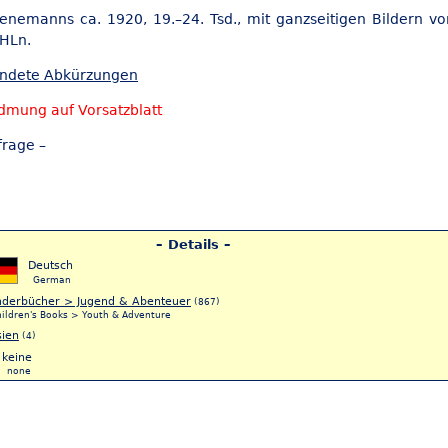
ienemanns ca. 1920, 19.–24. Tsd., mit ganzseitigen Bildern vo
OHLn.
endete Abkürzungen
dmung auf Vorsatzblatt
frage –
– Details –
Deutsch
German
nderbücher > Jugend & Abenteuer
(867)
hildren's Books > Youth & Adventure
sien
(4)
keine
none