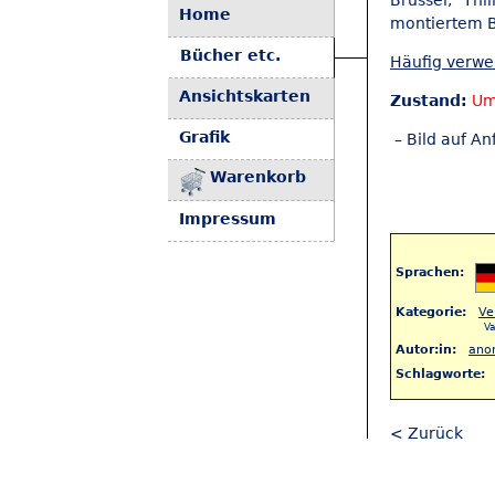
Brüssel, Th
Home
montiertem B
Bücher etc.
Häufig verw
Ansichtskarten
Zustand:
Um
Grafik
– Bild auf An
Warenkorb
Impressum
Sprachen:
Kategorie:
Ve
Va
Autor:in:
ano
Schlagworte:
< Zurück