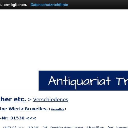
 zu ermöglichen.
Datenschutzrichtlinie
her etc.
>
Verschiedenes
ne Wiertz Bruxelles.
[
Permalink
]
l-Nr: 31530 <<<