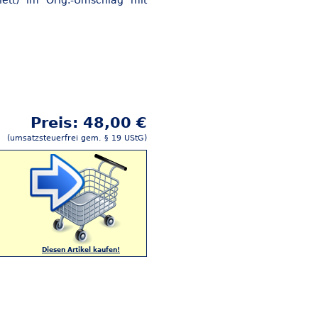
ett) im Orig.-Umschlag mit
Preis: 48,00 €
(umsatzsteuerfrei gem. § 19 UStG)
Diesen Artikel kaufen!