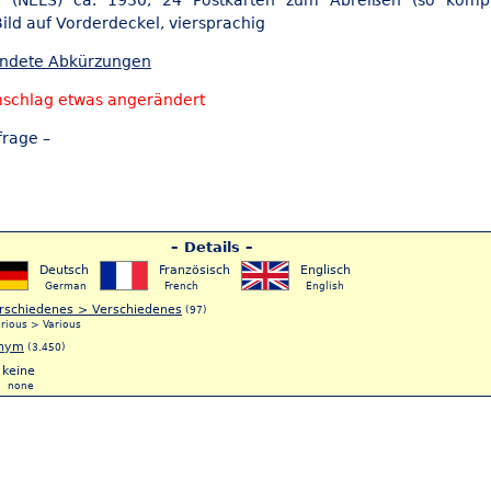
ill (NELS) ca. 1930, 24 Postkarten zum Abreißen (so kompl
ild auf Vorderdeckel, viersprachig
endete Abkürzungen
schlag etwas angerändert
frage –
– Details –
Deutsch
Französisch
Englisch
German
French
English
rschiedenes > Verschiedenes
(97)
rious > Various
nym
(3.450)
keine
none