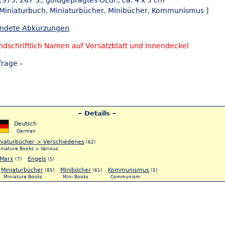
 1973, 267 S., goldgeprägtes OLdr., ca. 4 x 5 cm
 Miniaturbuch,
Miniaturbücher, Minibücher,
Kommunismus ]
endete Abkürzungen
ndschriftlich Namen auf Vorsatzblatt und Innendeckel
frage –
– Details –
Deutsch
German
niaturbücher > Verschiedenes
(62)
iniature Books > Various
Marx
Engels
(7)
(5)
Miniaturbücher
Minibücher
Kommunismus
(85)
(61)
(5)
Miniature Books
Mini Books
Communism