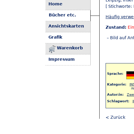
Leipzig, Inse
Home
[ Stichworte: 
Bücher etc.
Häufig verw
Ansichtskarten
Zustand:
Ei
Grafik
– Bild auf An
Warenkorb
Impressum
Sprache:
Kategorie:
IN
IN
Autor:in:
Zwe
Schlagwort:
< Zurück