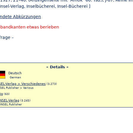
l 1927, 21–40. (Anzeigenseite mit "Amok" 60. Tsd.), J-87, Reihe I
Insel-Verlag,
Inselbücherei,
Insel-Bücherei ]
endete Abkürzungen
nbandkanten etwas berieben
frage –
– Details –
Deutsch
German
SEL-Verlag > Verschiedenes
(3.273)
SEL Publisher > Various
ig
(63)
INSEL-Verlag
(3.245)
INSEL Publisher