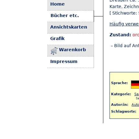
Dresden ca. 
Home
Karte, Zeichnu
[ Stichworte:
Bücher etc.
Häufig verw
Ansichtskarten
Zustand:
or
Grafik
– Bild auf An
Warenkorb
Impressum
Sprache:
Kategorie:
Sa
S
Autor:in:
Auto
Schlagworte:
< Zurück