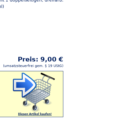
t 1 doppelseitigen, dreifarb.
l)
Preis: 9,00 €
(umsatzsteuerfrei gem. § 19 UStG)
Diesen Artikel kaufen!