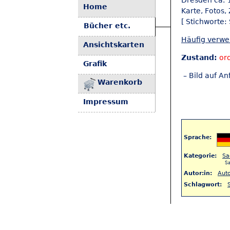
Dresden ca. 1
Home
Karte, Fotos, 
[ Stichworte:
Bücher etc.
Häufig verw
Ansichtskarten
Zustand:
or
Grafik
– Bild auf An
Warenkorb
Impressum
Sprache:
Kategorie:
Sa
S
Autor:in:
Auto
Schlagwort:
< Zurück