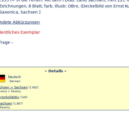
955 (= In die Ferien! Mit dem FDGB. Land Sachsen, Heft 22), mi
Zeichnungen, 8 Blatt, farb. Illustr. OBro. (Deckelbild von Ernst Ku
 Saxonica,
Sachsen ]
endete Abkürzungen
dentliches Exemplar
frage –
– Details –
Deutsch
German
chsen > Sachsen
(1.692)
axony > Saxony
renkollektiv
(140)
Sachsen
(1.857)
Saxony