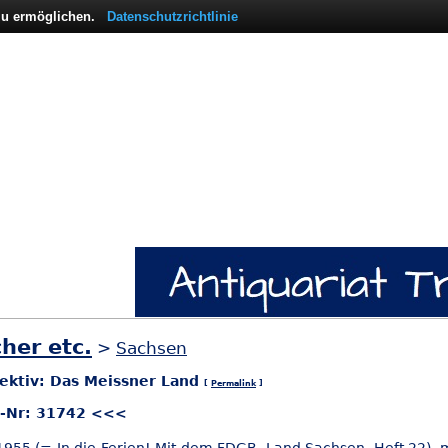
 zu ermöglichen.
Datenschutzrichtlinie
her etc.
>
Sachsen
ektiv: Das Meissner Land
[
Permalink
]
l-Nr: 31742 <<<