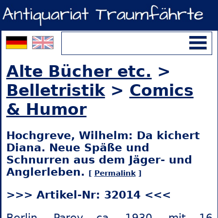
Alte Bücher etc.
>
Belletristik
>
Comics
& Humor
Hochgreve, Wilhelm: Da kichert
Diana. Neue Späße und
Schnurren aus dem Jäger- und
Anglerleben.
[
Permalink
]
>>> Artikel-Nr: 32014 <<<
Berlin, Parey ca. 1930, mit 16