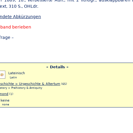
ff 1889, 10., verbesserte Aufl., mit 2 lithogr., ausklappbaren 
Text, 310 S., OHLdr.
endete Abkürzungen
nband berieben
frage –
– Details –
Lateinisch
Latin
schichte > Urgeschichte & Altertum
(65)
story > Prehistory & Antiquity
mond
(1)
keine
none