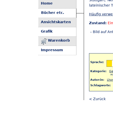
Stuttgart, Ne
Home
lateinischer 
Bücher etc.
Häufig verw
Ansichtskarten
Zustand:
Ei
Grafik
– Bild auf An
Warenkorb
Impressum
Sprache:
Kategorie:
Ge
Hi
Autor:in:
Lho
Schlagworte:
< Zurück