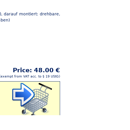
, darauf montiert: drehbare,
aben)
Price: 48.00 €
(exempt from VAT acc. to § 19 UStG)
Buy this article!