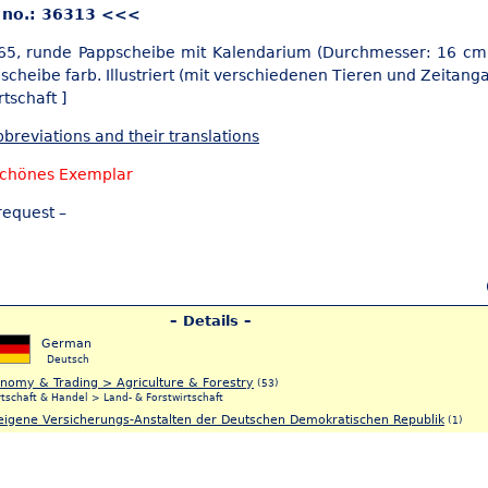
 no.: 36313 <<<
965, runde Pappscheibe mit Kalendarium (Durchmesser: 16 cm)
scheibe farb. Illustriert (mit verschiedenen Tieren und Zeitang
tschaft ]
breviations and their translations
schönes Exemplar
request –
– Details –
German
Deutsch
nomy & Trading > Agriculture & Forestry
(53)
tschaft & Handel > Land- & Forstwirtschaft
eigene Versicherungs-Anstalten der Deutschen Demokratischen Republik
(1)
iculture
(41)
dwirtschaft