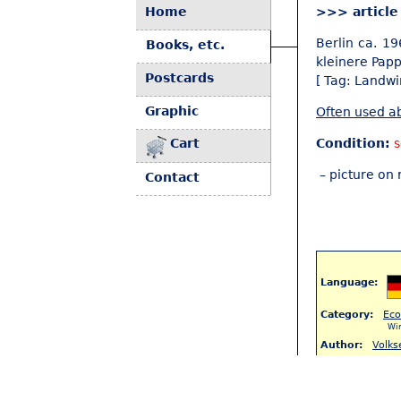
Home
>>> article
Berlin ca. 1
Books, etc.
kleinere Papp
Postcards
[ Tag: Landwir
Graphic
Often used ab
Cart
Condition:
– picture on 
Contact
Language:
Category:
Eco
Wir
Author:
Volks
Keyword:
Agr
Lan